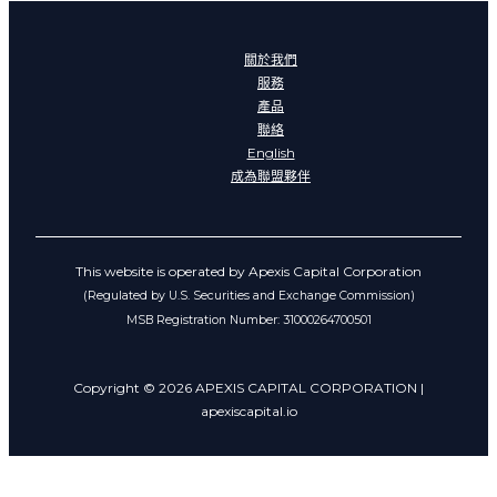
關於我們
服務
產品
聯絡
English
成為聯盟夥伴
This website is operated by Apexis Capital Corporation
(Regulated by U.S. Securities and Exchange Commission)
MSB Registration Number: 31000264700501
Copyright © 2026 APEXIS CAPITAL CORPORATION |
apexiscapital.io