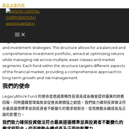
跳至主要內容
LegacyBlock Fund
概述
LegacyBlock Fund is an innovative investment vehicle designed to
offer investors a diversified approach to capital allocation.
LegacyBlock Fund provides exposure to various financial sectors
and investment strategies. This structure allows for a balanced and
comprehensive investment portfolio, aimed at optimizing returns
while managing risk across multiple asset classes and market
segments. Each fund within the structure targets different aspects
of the financial market, providing a comprehensive approach to
long-term growth and risk management.
我們的使命
LegacyBlock Fund 的使命是透過策略性投資高成長機會提供優異的財務
回報，同時盡職管理風險並促進長期價值之創造。我們致力確保投資做法符
合最高道德標準並與投資者不斷變化的需求相契合，從而推動永續成長及正
面的影響力。
我們致力確保投資做法符合最高道德標準並與投資者不斷變化的
需求相契合，從而推動永續成長及正面的影響力