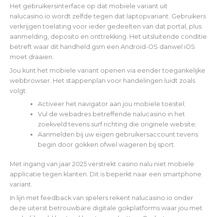
Het gebruikersinterface op dat mobiele variant uit
nalucasino.io wordt zelfde tegen dat laptopvariant. Gebruikers
verkrijgen toelating voor ieder gedeelten van dat portal, plus
aanmelding, deposito en onttrekking. Het uitsluitende conditie
betreft waar dit handheld gsm een Android-OS danwel iOS
moet draaien.
Jou kunt het mobiele variant openen via eender toegankelijke
webbrowser. Het stappenplan voor handelingen luidt zoals
volgt:
Activeer het navigator aan jou mobiele toestel;
Vul de webadres betreffende nalucasino in het
zoekveld tevens surf richting die originele website;
Aanmelden bij uw eigen gebruikersaccount tevens
begin door gokken ofwel wageren bij sport.
Met ingang van jaar 2025 verstrekt casino nalu niet mobiele
applicatie tegen klanten. Dit is beperkt naar een smartphone
variant.
In lijn met feedback van spelers rekent nalucasino.io onder
deze uiterst betrouwbare digitale gokplatforms waar jou met