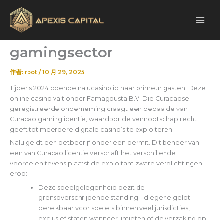
跳
Nalucasino.io: een nieuw
至
主
merk binnen de
要
內
gamingsector
容
作者:
root
/
10 月 29, 2025
Tijdens 2024 opende nalucasino.io haar primeur gasten. Deze
online casino valt onder Famagousta B.V. Die Curacaose-
geregistreerde onderneming draagt een bepaalde van
Curacao gaminglicentie, waardoor de vennootschap recht
geeft tot meerdere digitale casino’s te exploiteren.
Nalu geldt een betbedrijf onder een permit. Dit beheer van
een van Curacao licentie verschaft het verschillende
voordelen tevens plaatst de exploitant zware verplichtingen
erop:
Deze speelgelegenheid bezit de
grensoverschrijdende standing – diegene geldt
bereikbaar voor spelers binnen veel jurisdicties,
exclusief staten wanneer limieten of de verzaking op