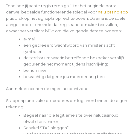
Teneinde jij aante registreren ga jij tot het originele portal
danwel bepaalde functionerende spiegel voor
nalu casino app
plus druk op het signupknop rechts-boven. Daarna is de speler
aangespoord teneinde dat registratieformulier teinvullen,
alwaar het verplicht blijkt om die volgende data teinvoeren:
e-mail;
een gecreeerd wachtwoord van minstens acht
symbolen;
de territorium waarin betreffende bezoeker verblijft
gedurende het moment tijdens inschrijving;
belnummer;
bekrachtig datgene jou meerderjarig bent.
Aanmelden binnen de eigen accountzone
Stappenplan inzake procedures om loginnen binnen de eigen
rekening:
Begeef naar die legitieme site over nalucasino.io
ofwel diens mirror;
Schakel STA “Inloggen”;