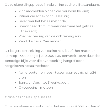
Deze uitbetalingsproces in nalu online casino blijkt standaard:
Zich aanmelden binnen die persoonlijke kluis;
Initieer die actieknop “Kassa” nu;
Selecteer het betaalmethode;
Specificeer dit munt weer waarmee het geld zal
uitgekeerd;
Voer het bedrag van de onttrekking erin;
Zend die bevel “Verzenden”.
Dit laagste onttrekking van casino nalu is 20ˆ, het maximum
komtop ˆ5.000 dagelijks, 15.000 EUR perweek. Deze duur dat
benodigd blijkt voor die overboeking hangtaf door
hetgekozen betaalmethode:
Aan e-portemonnees – tussen paar sec richting 24
uren;
Banktransfers – tot 3 werkdagen;
Cryptocoins – meteen.
Online casino Nalu spelsessies
Deze catalogus van nalu casino huisvest over 5.000 spellen bij