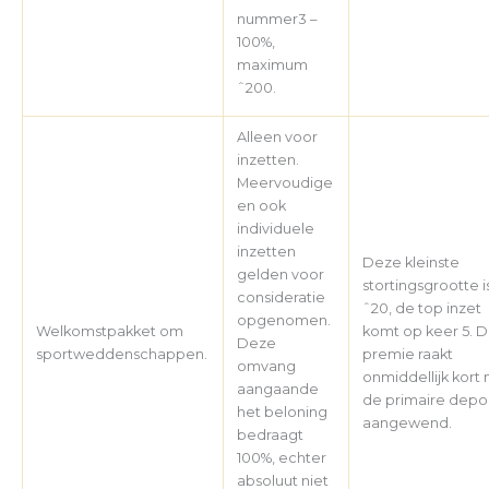
nummer3 –
100%,
maximum
ˆ200.
Alleen voor
inzetten.
Meervoudige
en ook
individuele
inzetten
Deze kleinste
gelden voor
stortingsgrootte i
consideratie
ˆ20, de top inzet
opgenomen.
Welkomstpakket om
komt op keer 5. 
Deze
sportweddenschappen.
premie raakt
omvang
onmiddellijk kort 
aangaande
de primaire depo
het beloning
aangewend.
bedraagt
100%, echter
absoluut niet