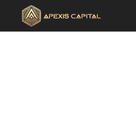
Checkout Page
跳
至
主
[ihc-checkout-page]
要
內
容