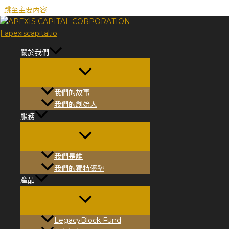
跳至主要內容
關於我們
作者姓名: root
我們的故事
我們的創始人
服務
Uncategorized
我們是誰
1win Официальный Сайт – Путь к
我們的獨特優勢
успеху и уникальные
產品
возможности для пользователей
root
/
7 月 19, 2025
LegacyBlock Fund
Вот некоторые из них: Приветственный пакет: