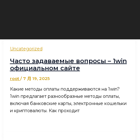
homepage. Click on
Uncategorized
Часто задаваемые вопросы – 1win
официальном сайте
root
/
7 月 19, 2025
Какие методы оплаты поддерживаются на 1win?
1win предлагает разнообразные методы оплаты,
включая банковские карты, электронные кошельки
и криптовалюты. Как проходит